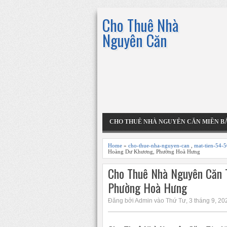
Cho Thuê Nhà
Nguyên Căn
CHO THUÊ NHÀ NGUYÊN CĂN MIỀN B
Home
»
cho-thue-nha-nguyen-can
,
mat-tien-54-
Hoàng Dư Khương, Phường Hoà Hưng
Cho Thuê Nhà Nguyên Căn 
Phường Hoà Hưng
Đăng bởi Admin vào Thứ Tư, 3 tháng 9, 202