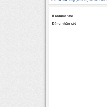
-
cho-thue-nha-nguyen-can
,
mat-tien-54-
0 comments:
Đăng nhận xét