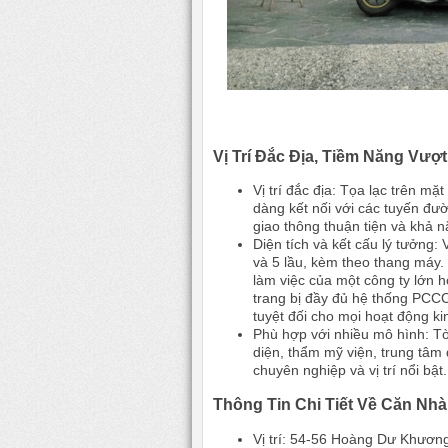
Vị Trí Đắc Địa, Tiềm Năng Vượt 
Vị trí đắc địa: Tọa lạc trên 
dàng kết nối với các tuyến đư
giao thông thuận tiện và khả n
Diện tích và kết cấu lý tưởng: 
và 5 lầu, kèm theo thang máy.
làm việc của một công ty lớn 
trang bị đầy đủ hệ thống PCC
tuyệt đối cho mọi hoạt động k
Phù hợp với nhiều mô hình: Tò
diện, thẩm mỹ viện, trung tâm 
chuyên nghiệp và vị trí nổi bật.
Thông Tin Chi Tiết Về Căn Nhà
Vị trí: 54-56 Hoàng Dư Khươn