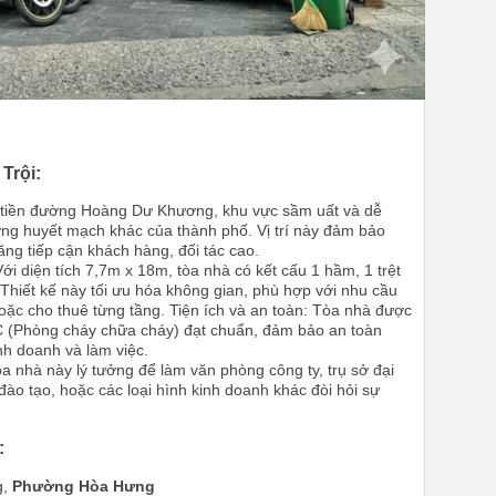
Trội:
mặt tiền đường Hoàng Dư Khương, khu vực sầm uất và dễ
ờng huyết mạch khác của thành phố. Vị trí này đảm bảo
ăng tiếp cận khách hàng, đối tác cao.
Với diện tích 7,7m x 18m, tòa nhà có kết cấu 1 hầm, 1 trệt
 Thiết kế này tối ưu hóa không gian, phù hợp với nhu cầu
hoặc cho thuê từng tầng. Tiện ích và an toàn: Tòa nhà được
C (Phòng cháy chữa cháy) đạt chuẩn, đảm bảo an toàn
inh doanh và làm việc.
a nhà này lý tưởng để làm văn phòng công ty, trụ sở đại
đào tạo, hoặc các loại hình kinh doanh khác đòi hỏi sự
:
g,
Phường Hòa Hưng