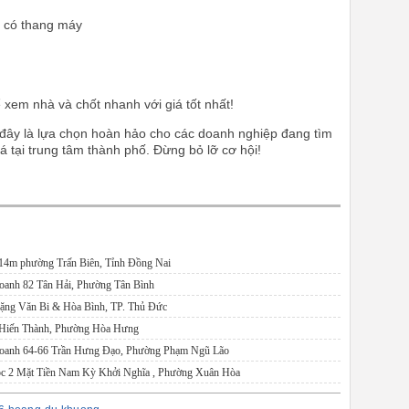
u, có thang máy
 xem nhà và chốt nhanh với giá tốt nhất!
đủ, đây là lựa chọn hoàn hảo cho các doanh nghiệp đang tìm
 tại trung tâm thành phố. Đừng bỏ lỡ cơ hội!
N14m phường Trấn Biên, Tỉnh Đồng Nai
anh 82 Tân Hải, Phường Tân Bình
ặng Văn Bi & Hòa Bình, TP. Thủ Đức
 Hiến Thành, Phường Hòa Hưng
oanh 64-66 Trần Hưng Đạo, Phường Phạm Ngũ Lão
c 2 Mặt Tiền Nam Kỳ Khởi Nghĩa , Phường Xuân Hòa