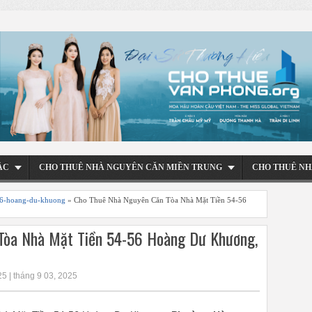
ẮC
CHO THUÊ NHÀ NGUYÊN CĂN MIỀN TRUNG
CHO THUÊ NH
56-hoang-du-khuong
» Cho Thuê Nhà Nguyên Căn Tòa Nhà Mặt Tiền 54-56
Tòa Nhà Mặt Tiền 54-56 Hoàng Dư Khương,
5 | tháng 9 03, 2025